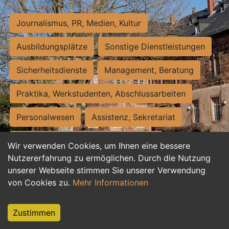
Journalismus, PR, Medien, Kultur
Ausbildungsplätze
Sonstige Dienstleistungen
Sicherheitsdienste
Management, Beratung
Praktika, Werkstudenten, Abschlussarbeiten
Personalwesen
Assistenz, Sekretariat
Hilfskräfte, Aushilfs- und Nebenjobs
Wir verwenden Cookies, um Ihnen eine bessere
Nutzererfahrung zu ermöglichen. Durch die Nutzung
Einkauf, Logistik, Materialwirtschaft
unserer Webseite stimmen Sie unserer Verwendung
von Cookies zu.
Mehr Informationen
Weiterbildung, Studium, duale Ausbildung
Tourismus
Rechtswesen
IT, Software
Zustimmen