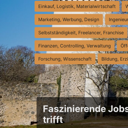
Einkauf, Logistik, Materialwirtschaft
W
Marketing, Werbung, Design
Ingenieu
Selbstständigkeit, Freelancer, Franchise
Finanzen, Controlling, Verwaltung
Öff
Forschung, Wissenschaft
Bildung, Erz
Faszinierende Jobs
trifft