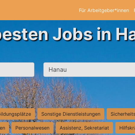
Für Arbeitgeber*innen
besten Jobs in H
Ort, Stadt
ildungsplätze
Sonstige Dienstleistungen
Sicherheit
ten
Personalwesen
Assistenz, Sekretariat
Hilfsk