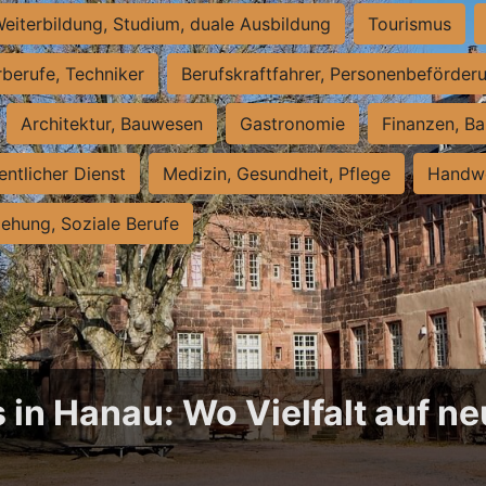
eiterbildung, Studium, duale Ausbildung
Tourismus
rberufe, Techniker
Berufskraftfahrer, Personenbeförder
Architektur, Bauwesen
Gastronomie
Finanzen, Ba
entlicher Dienst
Medizin, Gesundheit, Pflege
Handwe
iehung, Soziale Berufe
 in Hanau: Wo Vielfalt auf 