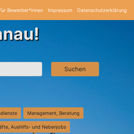
Für Bewerber*innen
Impressum
Datenschutzerklärung
anau!
Suchen
sdienste
Management, Beratung
räfte, Aushilfs- und Nebenjobs