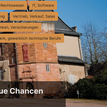
Rechtswesen
IT, Software
ung
Vertrieb, Verkauf, Sales
nken, Versicherungen
rk, gewerblich technische Berufe
neue Chancen