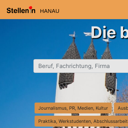
HANAU
Die 
Beruf, Fachrichtung, Firma
Journalismus, PR, Medien, Kultur
Ausb
Praktika, Werkstudenten, Abschlussarbei