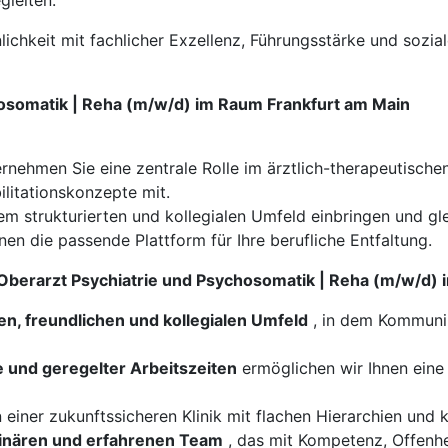
gleiten.
lichkeit mit fachlicher Exzellenz, Führungsstärke und sozia
hosomatik | Reha (m/w/d) im Raum Frankfurt am Main
ernehmen Sie eine zentrale Rolle im ärztlich-therapeutisch
litationskonzepte mit.
nem strukturierten und kollegialen Umfeld einbringen und g
nen die passende Plattform für Ihre berufliche Entfaltung.
r Oberarzt Psychiatrie und Psychosomatik | Reha (m/w/d)
en, freundlichen und kollegialen Umfeld
, in dem Kommuni
e und geregelter Arbeitszeiten
ermöglichen wir Ihnen eine 
 einer zukunftssicheren Klinik mit flachen Hierarchien un
plinären und erfahrenen Team
, das mit Kompetenz, Offenh