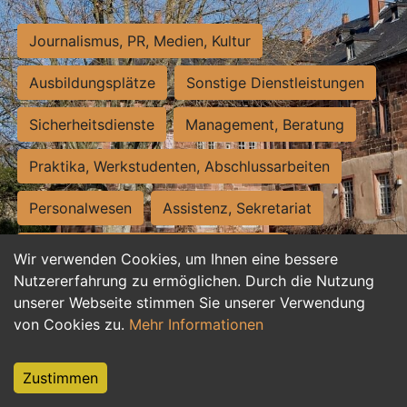
Journalismus, PR, Medien, Kultur
Ausbildungsplätze
Sonstige Dienstleistungen
Sicherheitsdienste
Management, Beratung
Praktika, Werkstudenten, Abschlussarbeiten
Personalwesen
Assistenz, Sekretariat
Hilfskräfte, Aushilfs- und Nebenjobs
Wir verwenden Cookies, um Ihnen eine bessere
Nutzererfahrung zu ermöglichen. Durch die Nutzung
Einkauf, Logistik, Materialwirtschaft
unserer Webseite stimmen Sie unserer Verwendung
von Cookies zu.
Mehr Informationen
Weiterbildung, Studium, duale Ausbildung
Tourismus
Rechtswesen
IT, Software
Zustimmen