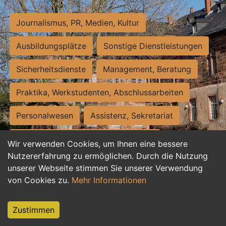
Journalismus, PR, Medien, Kultur
Ausbildungsplätze
Sonstige Dienstleistungen
Sicherheitsdienste
Management, Beratung
Praktika, Werkstudenten, Abschlussarbeiten
Personalwesen
Assistenz, Sekretariat
Hilfskräfte, Aushilfs- und Nebenjobs
Wir verwenden Cookies, um Ihnen eine bessere
Nutzererfahrung zu ermöglichen. Durch die Nutzung
Einkauf, Logistik, Materialwirtschaft
unserer Webseite stimmen Sie unserer Verwendung
von Cookies zu.
Mehr Informationen
Weiterbildung, Studium, duale Ausbildung
Tourismus
Rechtswesen
IT, Software
Zustimmen