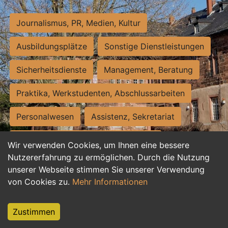
Journalismus, PR, Medien, Kultur
Ausbildungsplätze
Sonstige Dienstleistungen
Sicherheitsdienste
Management, Beratung
Praktika, Werkstudenten, Abschlussarbeiten
Personalwesen
Assistenz, Sekretariat
Hilfskräfte, Aushilfs- und Nebenjobs
Wir verwenden Cookies, um Ihnen eine bessere
Nutzererfahrung zu ermöglichen. Durch die Nutzung
Einkauf, Logistik, Materialwirtschaft
unserer Webseite stimmen Sie unserer Verwendung
von Cookies zu.
Mehr Informationen
Weiterbildung, Studium, duale Ausbildung
Tourismus
Rechtswesen
IT, Software
Zustimmen