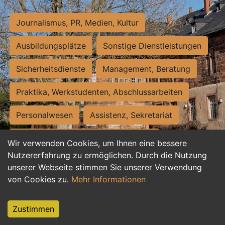
Journalismus, PR, Medien, Kultur
Ausbildungsplätze
Sonstige Dienstleistungen
Sicherheitsdienste
Management, Beratung
Praktika, Werkstudenten, Abschlussarbeiten
Personalwesen
Assistenz, Sekretariat
Hilfskräfte, Aushilfs- und Nebenjobs
Wir verwenden Cookies, um Ihnen eine bessere
Nutzererfahrung zu ermöglichen. Durch die Nutzung
Einkauf, Logistik, Materialwirtschaft
unserer Webseite stimmen Sie unserer Verwendung
von Cookies zu.
Mehr Informationen
Weiterbildung, Studium, duale Ausbildung
Tourismus
Rechtswesen
IT, Software
Zustimmen