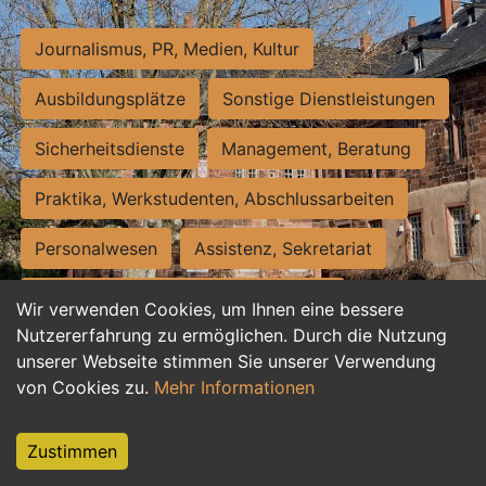
Journalismus, PR, Medien, Kultur
Ausbildungsplätze
Sonstige Dienstleistungen
Sicherheitsdienste
Management, Beratung
Praktika, Werkstudenten, Abschlussarbeiten
Personalwesen
Assistenz, Sekretariat
Hilfskräfte, Aushilfs- und Nebenjobs
Wir verwenden Cookies, um Ihnen eine bessere
Nutzererfahrung zu ermöglichen. Durch die Nutzung
Einkauf, Logistik, Materialwirtschaft
unserer Webseite stimmen Sie unserer Verwendung
von Cookies zu.
Mehr Informationen
Weiterbildung, Studium, duale Ausbildung
Tourismus
Rechtswesen
IT, Software
Zustimmen