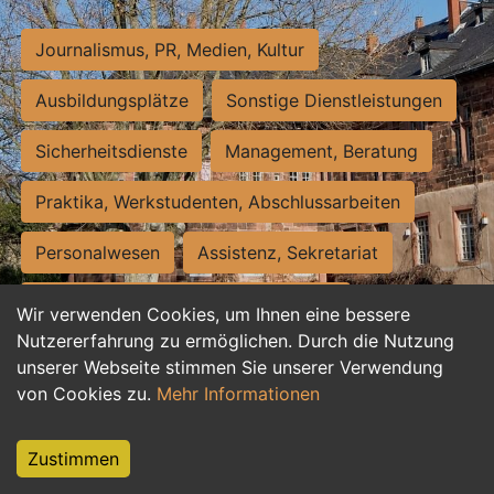
Journalismus, PR, Medien, Kultur
Ausbildungsplätze
Sonstige Dienstleistungen
Sicherheitsdienste
Management, Beratung
Praktika, Werkstudenten, Abschlussarbeiten
Personalwesen
Assistenz, Sekretariat
Hilfskräfte, Aushilfs- und Nebenjobs
Wir verwenden Cookies, um Ihnen eine bessere
Nutzererfahrung zu ermöglichen. Durch die Nutzung
Einkauf, Logistik, Materialwirtschaft
unserer Webseite stimmen Sie unserer Verwendung
von Cookies zu.
Mehr Informationen
Weiterbildung, Studium, duale Ausbildung
Tourismus
Rechtswesen
IT, Software
Zustimmen