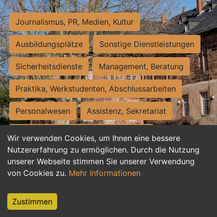
Journalismus, PR, Medien, Kultur
Ausbildungsplätze
Sonstige Dienstleistungen
Sicherheitsdienste
Management, Beratung
Praktika, Werkstudenten, Abschlussarbeiten
Personalwesen
Assistenz, Sekretariat
Hilfskräfte, Aushilfs- und Nebenjobs
Wir verwenden Cookies, um Ihnen eine bessere
Nutzererfahrung zu ermöglichen. Durch die Nutzung
Einkauf, Logistik, Materialwirtschaft
unserer Webseite stimmen Sie unserer Verwendung
von Cookies zu.
Mehr Informationen
Weiterbildung, Studium, duale Ausbildung
Tourismus
Rechtswesen
IT, Software
Zustimmen