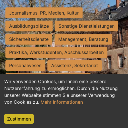
Journalismus, PR, Medien, Kultur
Ausbildungsplätze
Sonstige Dienstleistungen
Sicherheitsdienste
Management, Beratung
Praktika, Werkstudenten, Abschlussarbeiten
Personalwesen
Assistenz, Sekretariat
Hilfskräfte, Aushilfs- und Nebenjobs
Wir verwenden Cookies, um Ihnen eine bessere
Nutzererfahrung zu ermöglichen. Durch die Nutzung
Einkauf, Logistik, Materialwirtschaft
unserer Webseite stimmen Sie unserer Verwendung
von Cookies zu.
Mehr Informationen
Weiterbildung, Studium, duale Ausbildung
Tourismus
Rechtswesen
IT, Software
Zustimmen