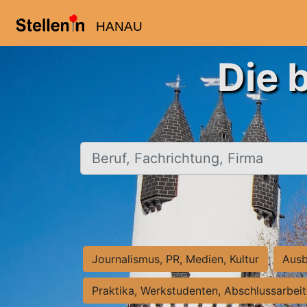
HANAU
Die 
Beruf, Fachrichtung, Firma
Journalismus, PR, Medien, Kultur
Ausb
Praktika, Werkstudenten, Abschlussarbei