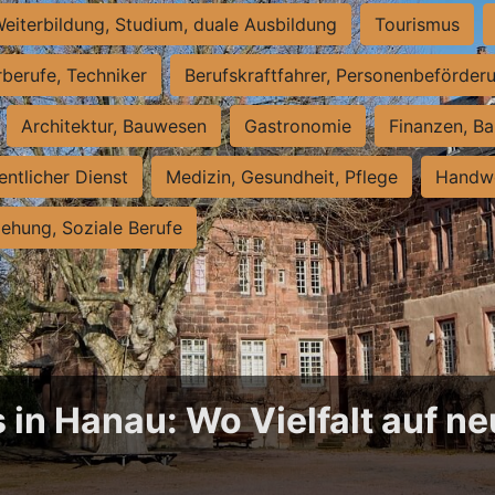
eiterbildung, Studium, duale Ausbildung
Tourismus
rberufe, Techniker
Berufskraftfahrer, Personenbeförder
Architektur, Bauwesen
Gastronomie
Finanzen, Ba
entlicher Dienst
Medizin, Gesundheit, Pflege
Handwe
iehung, Soziale Berufe
 in Hanau: Wo Vielfalt auf 