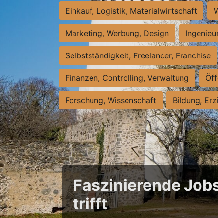
Einkauf, Logistik, Materialwirtschaft
W
Marketing, Werbung, Design
Ingenieu
Selbstständigkeit, Freelancer, Franchise
Finanzen, Controlling, Verwaltung
Öff
Forschung, Wissenschaft
Bildung, Erz
Faszinierende Jobs
trifft