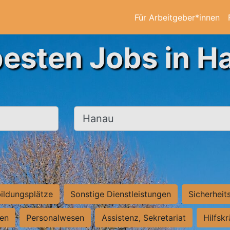
Für Arbeitgeber*innen
besten Jobs in H
Ort, Stadt
ildungsplätze
Sonstige Dienstleistungen
Sicherheit
ten
Personalwesen
Assistenz, Sekretariat
Hilfsk