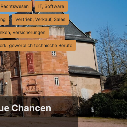
Rechtswesen
IT, Software
ung
Vertrieb, Verkauf, Sales
nken, Versicherungen
rk, gewerblich technische Berufe
neue Chancen