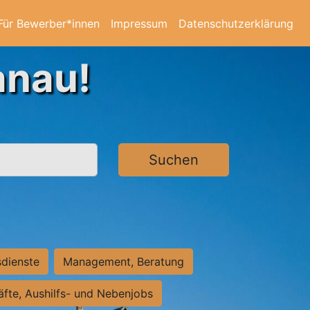
Für Bewerber*innen
Impressum
Datenschutzerklärung
anau!
Suchen
sdienste
Management, Beratung
räfte, Aushilfs- und Nebenjobs