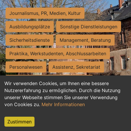
Journalismus, PR, Medien, Kultur
Ausbildungsplätze
Sonstige Dienstleistungen
Sicherheitsdienste
Management, Beratung
Praktika, Werkstudenten, Abschlussarbeiten
Personalwesen
Assistenz, Sekretariat
Hilfskräfte, Aushilfs- und Nebenjobs
Wir verwenden Cookies, um Ihnen eine bessere
Nutzererfahrung zu ermöglichen. Durch die Nutzung
Einkauf, Logistik, Materialwirtschaft
unserer Webseite stimmen Sie unserer Verwendung
von Cookies zu.
Mehr Informationen
Weiterbildung, Studium, duale Ausbildung
Tourismus
Rechtswesen
IT, Software
Zustimmen