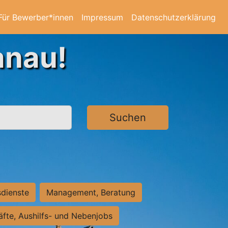
Für Bewerber*innen
Impressum
Datenschutzerklärung
anau!
Suchen
sdienste
Management, Beratung
räfte, Aushilfs- und Nebenjobs