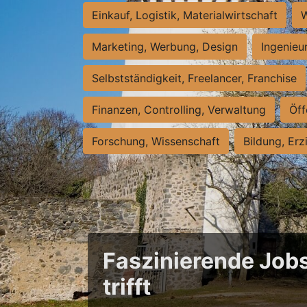
Einkauf, Logistik, Materialwirtschaft
W
Marketing, Werbung, Design
Ingenieu
Selbstständigkeit, Freelancer, Franchise
Finanzen, Controlling, Verwaltung
Öff
Forschung, Wissenschaft
Bildung, Erz
Faszinierende Jobs
trifft