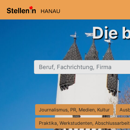
HANAU
Die 
Beruf, Fachrichtung, Firma
Journalismus, PR, Medien, Kultur
Ausb
Praktika, Werkstudenten, Abschlussarbei