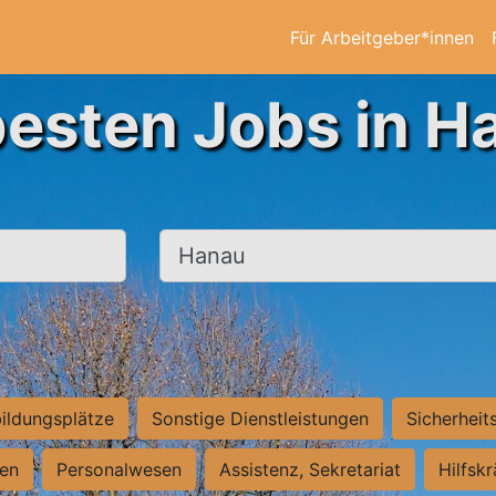
Für Arbeitgeber*innen
besten Jobs in H
Ort, Stadt
ildungsplätze
Sonstige Dienstleistungen
Sicherheit
ten
Personalwesen
Assistenz, Sekretariat
Hilfsk