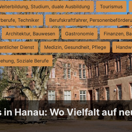
eiterbildung, Studium, duale Ausbildung
Tourismus
rberufe, Techniker
Berufskraftfahrer, Personenbeförder
Architektur, Bauwesen
Gastronomie
Finanzen, Ba
entlicher Dienst
Medizin, Gesundheit, Pflege
Handwe
iehung, Soziale Berufe
 in Hanau: Wo Vielfalt auf 