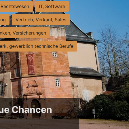
Rechtswesen
IT, Software
ung
Vertrieb, Verkauf, Sales
nken, Versicherungen
rk, gewerblich technische Berufe
neue Chancen