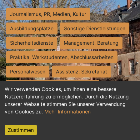
Journalismus, PR, Medien, Kultur
Ausbildungsplätze
Sonstige Dienstleistungen
Sicherheitsdienste
Management, Beratung
Praktika, Werkstudenten, Abschlussarbeiten
Personalwesen
Assistenz, Sekretariat
Hilfskräfte, Aushilfs- und Nebenjobs
Wir verwenden Cookies, um Ihnen eine bessere
Nutzererfahrung zu ermöglichen. Durch die Nutzung
Einkauf, Logistik, Materialwirtschaft
unserer Webseite stimmen Sie unserer Verwendung
von Cookies zu.
Mehr Informationen
Weiterbildung, Studium, duale Ausbildung
Tourismus
Rechtswesen
IT, Software
Zustimmen