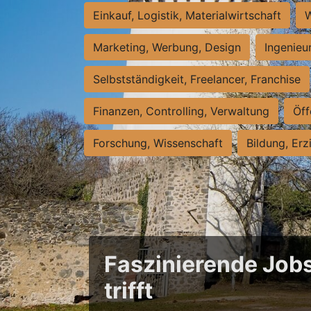
Einkauf, Logistik, Materialwirtschaft
W
Marketing, Werbung, Design
Ingenieu
Selbstständigkeit, Freelancer, Franchise
Finanzen, Controlling, Verwaltung
Öff
Forschung, Wissenschaft
Bildung, Erz
Faszinierende Jobs
trifft