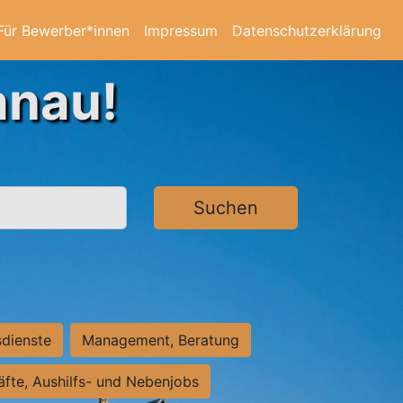
Für Bewerber*innen
Impressum
Datenschutzerklärung
anau!
Suchen
sdienste
Management, Beratung
räfte, Aushilfs- und Nebenjobs