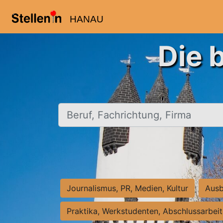
HANAU
Die 
Beruf, Fachrichtung, Firma
Journalismus, PR, Medien, Kultur
Ausb
Praktika, Werkstudenten, Abschlussarbei