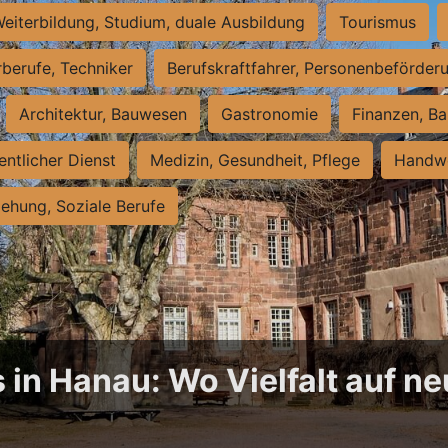
eiterbildung, Studium, duale Ausbildung
Tourismus
rberufe, Techniker
Berufskraftfahrer, Personenbeförder
Architektur, Bauwesen
Gastronomie
Finanzen, Ba
entlicher Dienst
Medizin, Gesundheit, Pflege
Handwe
iehung, Soziale Berufe
 in Hanau: Wo Vielfalt auf 