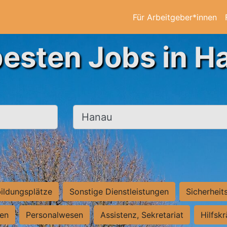
Für Arbeitgeber*innen
besten Jobs in H
Ort, Stadt
ildungsplätze
Sonstige Dienstleistungen
Sicherheit
ten
Personalwesen
Assistenz, Sekretariat
Hilfsk