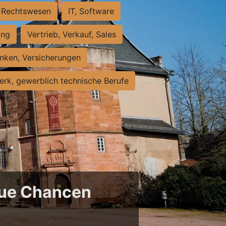
Rechtswesen
IT, Software
ung
Vertrieb, Verkauf, Sales
nken, Versicherungen
rk, gewerblich technische Berufe
neue Chancen