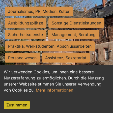
Journalismus, PR, Medien, Kultur
Ausbildungsplätze
Sonstige Dienstleistungen
Sicherheitsdienste
Management, Beratung
Praktika, Werkstudenten, Abschlussarbeiten
Personalwesen
Assistenz, Sekretariat
Hilfskräfte, Aushilfs- und Nebenjobs
Wir verwenden Cookies, um Ihnen eine bessere
Nutzererfahrung zu ermöglichen. Durch die Nutzung
Einkauf, Logistik, Materialwirtschaft
unserer Webseite stimmen Sie unserer Verwendung
von Cookies zu.
Mehr Informationen
Weiterbildung, Studium, duale Ausbildung
Tourismus
Rechtswesen
IT, Software
Zustimmen