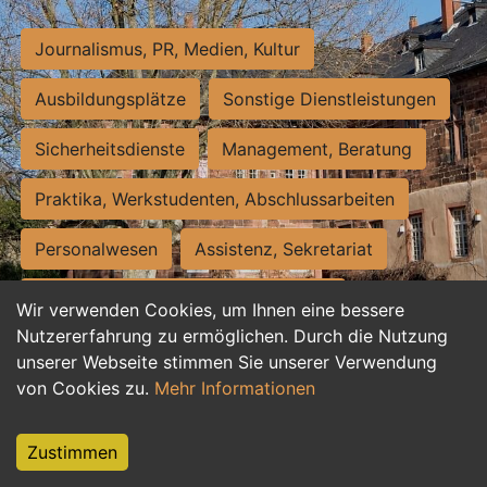
Journalismus, PR, Medien, Kultur
Ausbildungsplätze
Sonstige Dienstleistungen
Sicherheitsdienste
Management, Beratung
Praktika, Werkstudenten, Abschlussarbeiten
Personalwesen
Assistenz, Sekretariat
Hilfskräfte, Aushilfs- und Nebenjobs
Wir verwenden Cookies, um Ihnen eine bessere
Nutzererfahrung zu ermöglichen. Durch die Nutzung
Einkauf, Logistik, Materialwirtschaft
unserer Webseite stimmen Sie unserer Verwendung
von Cookies zu.
Mehr Informationen
Weiterbildung, Studium, duale Ausbildung
Tourismus
Rechtswesen
IT, Software
Zustimmen