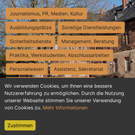
Journalismus, PR, Medien, Kultur
Ausbildungsplätze
Sonstige Dienstleistungen
Sicherheitsdienste
Management, Beratung
Praktika, Werkstudenten, Abschlussarbeiten
Personalwesen
Assistenz, Sekretariat
Hilfskräfte, Aushilfs- und Nebenjobs
Wir verwenden Cookies, um Ihnen eine bessere
Nutzererfahrung zu ermöglichen. Durch die Nutzung
Einkauf, Logistik, Materialwirtschaft
unserer Webseite stimmen Sie unserer Verwendung
von Cookies zu.
Mehr Informationen
Weiterbildung, Studium, duale Ausbildung
Tourismus
Rechtswesen
IT, Software
Zustimmen