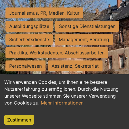
Journalismus, PR, Medien, Kultur
Ausbildungsplätze
Sonstige Dienstleistungen
Sicherheitsdienste
Management, Beratung
Praktika, Werkstudenten, Abschlussarbeiten
Personalwesen
Assistenz, Sekretariat
Hilfskräfte, Aushilfs- und Nebenjobs
Wir verwenden Cookies, um Ihnen eine bessere
Nutzererfahrung zu ermöglichen. Durch die Nutzung
Einkauf, Logistik, Materialwirtschaft
unserer Webseite stimmen Sie unserer Verwendung
von Cookies zu.
Mehr Informationen
Weiterbildung, Studium, duale Ausbildung
Tourismus
Rechtswesen
IT, Software
Zustimmen