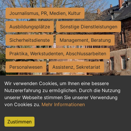
Journalismus, PR, Medien, Kultur
Ausbildungsplätze
Sonstige Dienstleistungen
Sicherheitsdienste
Management, Beratung
Praktika, Werkstudenten, Abschlussarbeiten
Personalwesen
Assistenz, Sekretariat
Hilfskräfte, Aushilfs- und Nebenjobs
Wir verwenden Cookies, um Ihnen eine bessere
Nutzererfahrung zu ermöglichen. Durch die Nutzung
Einkauf, Logistik, Materialwirtschaft
unserer Webseite stimmen Sie unserer Verwendung
von Cookies zu.
Mehr Informationen
Weiterbildung, Studium, duale Ausbildung
Tourismus
Rechtswesen
IT, Software
Zustimmen