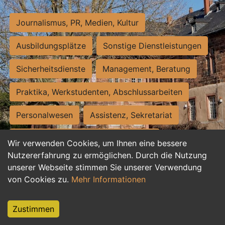
Journalismus, PR, Medien, Kultur
Ausbildungsplätze
Sonstige Dienstleistungen
Sicherheitsdienste
Management, Beratung
Praktika, Werkstudenten, Abschlussarbeiten
Personalwesen
Assistenz, Sekretariat
Hilfskräfte, Aushilfs- und Nebenjobs
Wir verwenden Cookies, um Ihnen eine bessere
Nutzererfahrung zu ermöglichen. Durch die Nutzung
Einkauf, Logistik, Materialwirtschaft
unserer Webseite stimmen Sie unserer Verwendung
von Cookies zu.
Mehr Informationen
Weiterbildung, Studium, duale Ausbildung
Tourismus
Rechtswesen
IT, Software
Zustimmen