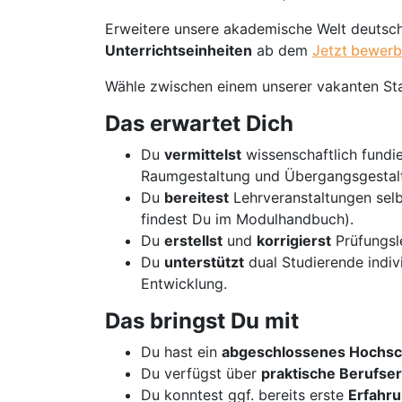
Erweitere unsere akademische Welt deutsc
Unterrichtseinheiten
ab dem
Jetzt bewerb
Wähle zwischen einem unserer vakanten St
Das erwartet Dich
Du
vermittelst
wissenschaftlich fundie
Raumgestaltung und Übergangsgestal
Du
bereitest
Lehrveranstaltungen sel
findest Du im Modulhandbuch).
Du
erstellst
und
korrigierst
Prüfungsle
Du
unterstützt
dual Studierende indivi
Entwicklung.
Das bringst Du mit
Du hast ein
abgeschlossenes Hochsc
Du verfügst über
praktische Berufse
Du konntest ggf. bereits erste
Erfahr