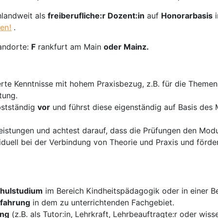
hlandweit als
freiberufliche:r Dozent:in
auf
Honorarbasis
en!
.
andorte:
F
rankfurt am Main
oder
Mainz
.
rte Kenntnisse mit hohem Praxisbezug, z.B. für die Themen a
tung.
bstständig
vor
und führst diese eigenständig auf Basis des
istungen und achtest darauf, dass die Prüfungen den Modul
duell bei der Verbindung von Theorie und Praxis und förder
hulstudium
im Bereich Kindheitspädagogik oder in einer B
rfahrung
in dem zu unterrichtenden Fachgebiet.
ung
(z.B. als Tutor:in, Lehrkraft, Lehrbeauftragte:r oder wiss