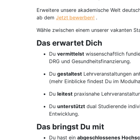
Erweitere unsere akademische Welt deutsc
ab dem
Jetzt bewerben!
.
Wähle zwischen einem unserer vakanten St
Das erwartet Dich
Du
vermittelst
wissenschaftlich fundi
DRG und Gesundheitsfinanzierung.
Du
gestaltest
Lehrveranstaltungen anh
(mehr Einblicke findest Du im Modulh
Du
leitest
praxisnahe Lehrveranstaltu
Du
unterstützt
dual Studierende indivi
Entwicklung.
Das bringst Du mit
Du hast ein
abgeschlossenes Hochsc