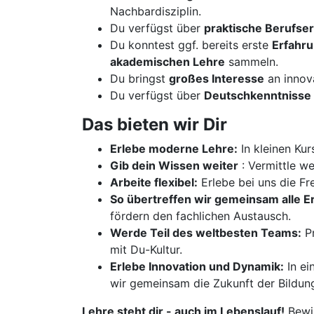
Nachbardisziplin.
Du verfügst über
praktische Berufse
Du konntest ggf. bereits erste
Erfahr
akademischen Lehre
sammeln.
Du bringst
großes Interesse
an innov
Du verfügst über
Deutschkenntnisse 
Das bieten wir Dir
Erlebe moderne Lehre:
In kleinen Kur
Gib dein Wissen weiter
: Vermittle w
Arbeite flexibel:
Erlebe bei uns die Fre
So übertreffen wir gemeinsam alle 
fördern den fachlichen Austausch.
Werde Teil des weltbesten Teams:
Pr
mit Du-Kultur.
Erlebe Innovation und Dynamik:
In ei
wir gemeinsam die Zukunft der Bildun
Lehre steht dir - auch im Lebenslauf!
Bewir