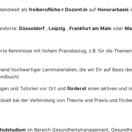
hlandweit als
freiberufliche:r Dozent:in
auf
Honorarbasis
andorte:
Düsseldorf
,
Leipzig
,
Frankfurt am Main
oder
Ma
erte Kenntnisse mit hohem Praxisbezug, z.B. für die Them
and hochwertiger Lernmaterialien, die wir Dir auf Basis d
andbuch).
ngen und Tutorien vor Ort und
förderst
einen aktiven und i
duell bei der Verbindung von Theorie und Praxis und förder
hulstudium
im Bereich Gesundheitsmanagement, Gesundhei