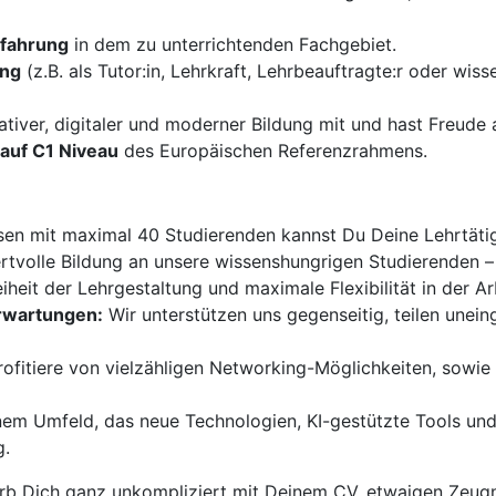
rfahrung
in dem zu unterrichtenden Fachgebiet.
ung
(z.B. als Tutor:in, Lehrkraft, Lehrbeauftragte:r oder wiss
ativer, digitaler und moderner Bildung mit und hast Freud
auf C1 Niveau
des Europäischen Referenzrahmens.
sen mit maximal 40 Studierenden kannst Du Deine Lehrtätigk
ertvolle Bildung an unsere wissenshungrigen Studierenden –
iheit der Lehrgestaltung und maximale Flexibilität in der Ar
Erwartungen:
Wir unterstützen uns gegenseitig, teilen unei
ofitiere von vielzähligen Networking-Möglichkeiten, sowi
nem Umfeld, das neue Technologien, KI-gestützte Tools und
g.
b Dich ganz unkompliziert mit Deinem CV, etwaigen Zeugn