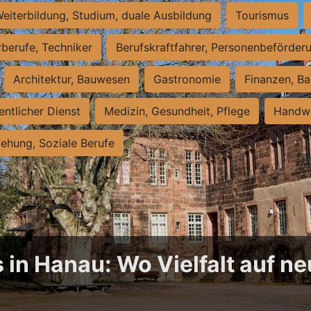
eiterbildung, Studium, duale Ausbildung
Tourismus
rberufe, Techniker
Berufskraftfahrer, Personenbeförder
Architektur, Bauwesen
Gastronomie
Finanzen, Ba
entlicher Dienst
Medizin, Gesundheit, Pflege
Handwe
iehung, Soziale Berufe
 in Hanau: Wo Vielfalt auf 