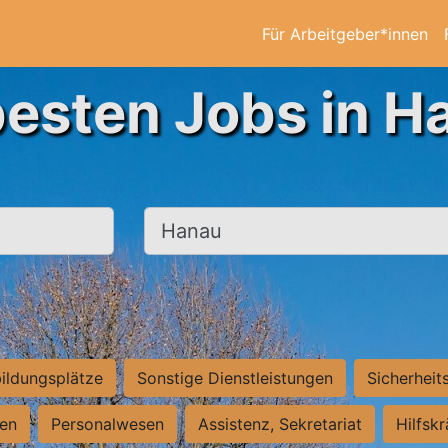
Für Arbeitgeber*innen
besten Jobs in H
Ort, Stadt
ildungsplätze
Sonstige Dienstleistungen
Sicherheit
ten
Personalwesen
Assistenz, Sekretariat
Hilfsk