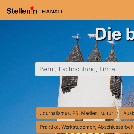
HANAU
Die 
Beruf, Fachrichtung, Firma
Journalismus, PR, Medien, Kultur
Ausb
Praktika, Werkstudenten, Abschlussarbei