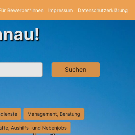
Für Bewerber*innen
Impressum
Datenschutzerklärung
anau!
Suchen
sdienste
Management, Beratung
räfte, Aushilfs- und Nebenjobs