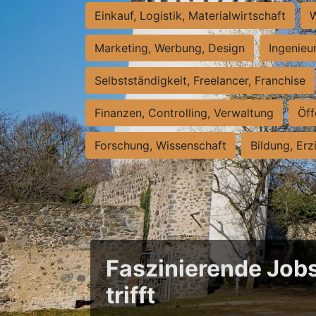
Einkauf, Logistik, Materialwirtschaft
W
Marketing, Werbung, Design
Ingenieu
Selbstständigkeit, Freelancer, Franchise
Finanzen, Controlling, Verwaltung
Öff
Forschung, Wissenschaft
Bildung, Erz
Faszinierende Jobs
trifft