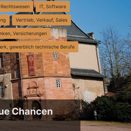
Rechtswesen
IT, Software
ung
Vertrieb, Verkauf, Sales
nken, Versicherungen
rk, gewerblich technische Berufe
neue Chancen