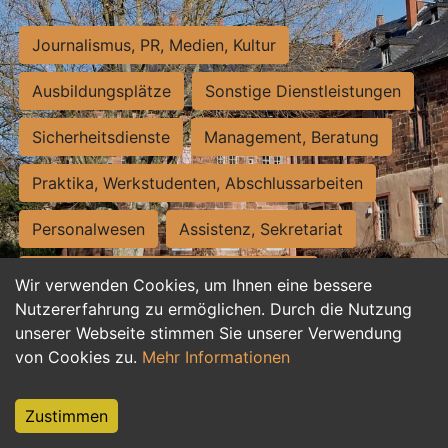
Journalismus, PR, Medien, Kultur
Ausbildungsplätze
Sonstige Dienstleistungen
Sicherheitsdienste
Management, Beratung
Praktika, Werkstudenten, Abschlussarbeiten
Personalwesen
Assistenz, Sekretariat
Hilfskräfte, Aushilfs- und Nebenjobs
Wir verwenden Cookies, um Ihnen eine bessere
Nutzererfahrung zu ermöglichen. Durch die Nutzung
Einkauf, Logistik, Materialwirtschaft
unserer Webseite stimmen Sie unserer Verwendung
von Cookies zu.
Mehr Informationen
Weiterbildung, Studium, duale Ausbildung
Tourismus
Rechtswesen
IT, Software
Zustimmen