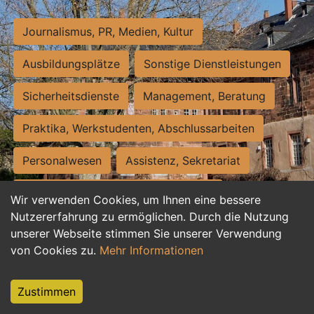
Journalismus, PR, Medien, Kultur
Ausbildungsplätze
Sonstige Dienstleistungen
Sicherheitsdienste
Management, Beratung
Praktika, Werkstudenten, Abschlussarbeiten
Personalwesen
Assistenz, Sekretariat
Hilfskräfte, Aushilfs- und Nebenjobs
Wir verwenden Cookies, um Ihnen eine bessere
Nutzererfahrung zu ermöglichen. Durch die Nutzung
Einkauf, Logistik, Materialwirtschaft
unserer Webseite stimmen Sie unserer Verwendung
von Cookies zu.
Mehr Informationen
Weiterbildung, Studium, duale Ausbildung
Tourismus
Rechtswesen
IT, Software
Zustimmen