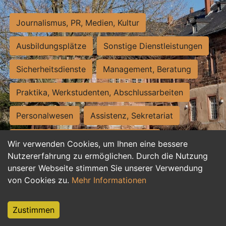
Journalismus, PR, Medien, Kultur
Ausbildungsplätze
Sonstige Dienstleistungen
Sicherheitsdienste
Management, Beratung
Praktika, Werkstudenten, Abschlussarbeiten
Personalwesen
Assistenz, Sekretariat
Hilfskräfte, Aushilfs- und Nebenjobs
Wir verwenden Cookies, um Ihnen eine bessere
Nutzererfahrung zu ermöglichen. Durch die Nutzung
Einkauf, Logistik, Materialwirtschaft
unserer Webseite stimmen Sie unserer Verwendung
von Cookies zu.
Mehr Informationen
Weiterbildung, Studium, duale Ausbildung
Tourismus
Rechtswesen
IT, Software
Zustimmen