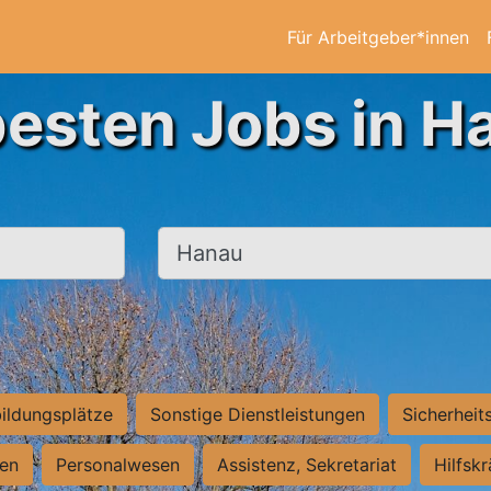
Für Arbeitgeber*innen
besten Jobs in H
Ort, Stadt
ildungsplätze
Sonstige Dienstleistungen
Sicherheit
ten
Personalwesen
Assistenz, Sekretariat
Hilfsk