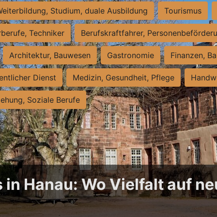
eiterbildung, Studium, duale Ausbildung
Tourismus
rberufe, Techniker
Berufskraftfahrer, Personenbeförder
Architektur, Bauwesen
Gastronomie
Finanzen, Ba
entlicher Dienst
Medizin, Gesundheit, Pflege
Handwe
iehung, Soziale Berufe
 in Hanau: Wo Vielfalt auf 