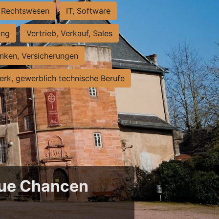
Rechtswesen
IT, Software
ung
Vertrieb, Verkauf, Sales
nken, Versicherungen
rk, gewerblich technische Berufe
neue Chancen