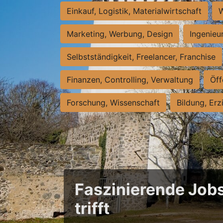
Einkauf, Logistik, Materialwirtschaft
W
Marketing, Werbung, Design
Ingenieu
Selbstständigkeit, Freelancer, Franchise
Finanzen, Controlling, Verwaltung
Öff
Forschung, Wissenschaft
Bildung, Erz
Faszinierende Jobs
trifft