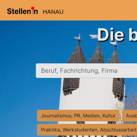
HANAU
Die 
Beruf, Fachrichtung, Firma
Journalismus, PR, Medien, Kultur
Ausb
Praktika, Werkstudenten, Abschlussarbei