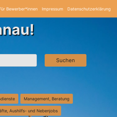
Für Bewerber*innen
Impressum
Datenschutzerklärung
anau!
Suchen
sdienste
Management, Beratung
räfte, Aushilfs- und Nebenjobs