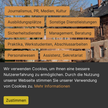
Journalismus, PR, Medien, Kultur
Ausbildungsplätze
Sonstige Dienstleistungen
Sicherheitsdienste
Management, Beratung
Praktika, Werkstudenten, Abschlussarbeiten
Personalwesen
Assistenz, Sekretariat
Hilfskräfte, Aushilfs- und Nebenjobs
Wir verwenden Cookies, um Ihnen eine bessere
Nutzererfahrung zu ermöglichen. Durch die Nutzung
Einkauf, Logistik, Materialwirtschaft
unserer Webseite stimmen Sie unserer Verwendung
von Cookies zu.
Mehr Informationen
Weiterbildung, Studium, duale Ausbildung
Tourismus
Rechtswesen
IT, Software
Zustimmen