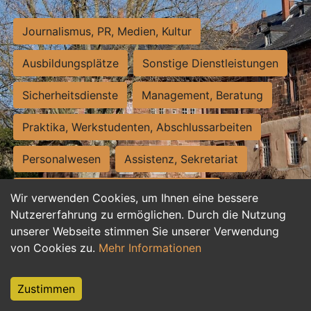
Journalismus, PR, Medien, Kultur
Ausbildungsplätze
Sonstige Dienstleistungen
Sicherheitsdienste
Management, Beratung
Praktika, Werkstudenten, Abschlussarbeiten
Personalwesen
Assistenz, Sekretariat
Hilfskräfte, Aushilfs- und Nebenjobs
Wir verwenden Cookies, um Ihnen eine bessere
Nutzererfahrung zu ermöglichen. Durch die Nutzung
Einkauf, Logistik, Materialwirtschaft
unserer Webseite stimmen Sie unserer Verwendung
von Cookies zu.
Mehr Informationen
Weiterbildung, Studium, duale Ausbildung
Tourismus
Rechtswesen
IT, Software
Zustimmen