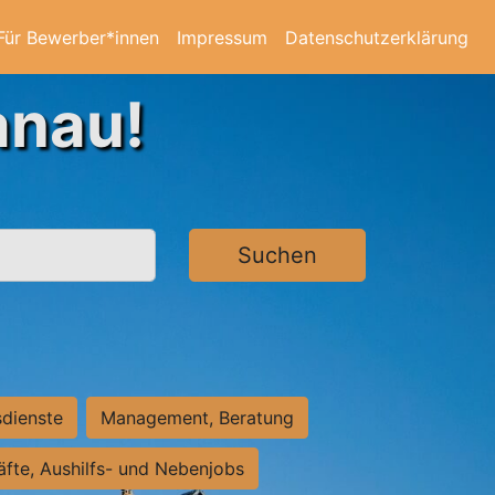
Für Bewerber*innen
Impressum
Datenschutzerklärung
anau!
Suchen
sdienste
Management, Beratung
räfte, Aushilfs- und Nebenjobs