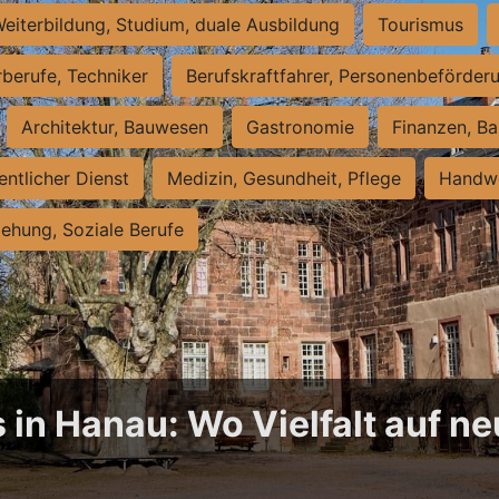
eiterbildung, Studium, duale Ausbildung
Tourismus
rberufe, Techniker
Berufskraftfahrer, Personenbeförder
Architektur, Bauwesen
Gastronomie
Finanzen, Ba
entlicher Dienst
Medizin, Gesundheit, Pflege
Handwe
iehung, Soziale Berufe
 in Hanau: Wo Vielfalt auf 