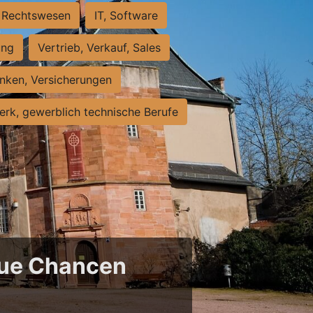
Rechtswesen
IT, Software
ung
Vertrieb, Verkauf, Sales
nken, Versicherungen
rk, gewerblich technische Berufe
neue Chancen