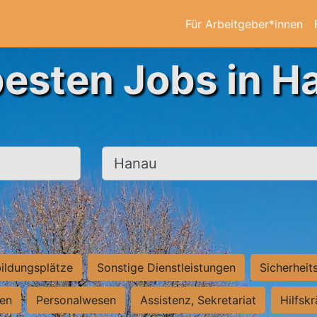
Für Arbeitgeber*innen
besten Jobs in H
Ort, Stadt
ildungsplätze
Sonstige Dienstleistungen
Sicherheit
ten
Personalwesen
Assistenz, Sekretariat
Hilfsk