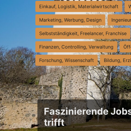
Einkauf, Logistik, Materialwirtschaft
W
Marketing, Werbung, Design
Ingenieu
Selbstständigkeit, Freelancer, Franchise
Finanzen, Controlling, Verwaltung
Öff
Forschung, Wissenschaft
Bildung, Erz
Faszinierende Jobs
trifft