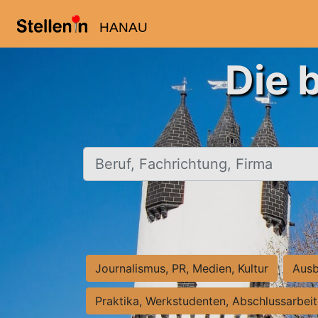
HANAU
Die 
Beruf, Fachrichtung, Firma
Journalismus, PR, Medien, Kultur
Ausb
Praktika, Werkstudenten, Abschlussarbei